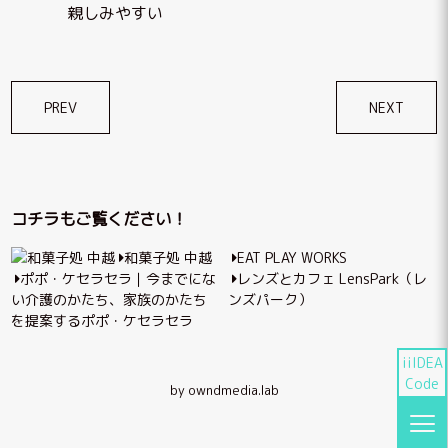
親しみやすい
投
PREV
NEXT
稿
ナ
ビ
コチラもご覧ください！
ゲ
和菓子処 中越
EAT PLAY WORKS
ー
ポポ・ケセラセラ｜今までにな
レンズとカフェ LensPark（レ
シ
い介護のかたち、家族のかたち
ンズパーク）
を提案するポポ・ケセラセラ
ョ
ン
iiIDEA
Code
by owndmedia.lab