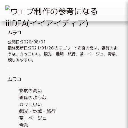
Skip
to
ムラコ
content
公開日:2020/08/01
最終更新日:2021/01/26
カテゴリー:
彩度の高い
、
雑誌のよ
うな
、
カッコいい
、
観光・地域・旅行
、
茶・ベージュ
、
青系
、
親しみやすい
。
ムラコ
彩度の高い
雑誌のような
カッコいい
観光・地域・旅行
茶・ベージュ
青系