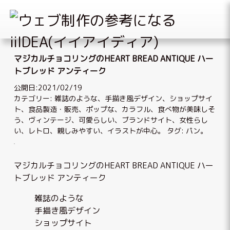
Skip
to
マジカルチョコリングのHEART BREAD ANTIQUE ハー
content
トブレッド アンティーク
公開日:2021/02/19
カテゴリー:
雑誌のような
、
手描き風デザイン
、
ショップサイ
ト
、
食品製造・販売
、
ポップな
、
カラフル
、
食べ物が美味しそ
う
、
ヴィンテージ
、
可愛らしい
、
ブランドサイト
、
女性らし
い
、
レトロ
、
親しみやすい
、
イラストが中心
。 タグ:
パン
。
マジカルチョコリングのHEART BREAD ANTIQUE ハー
トブレッド アンティーク
雑誌のような
手描き風デザイン
ショップサイト