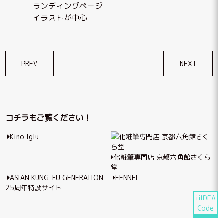
ランディングページ
イラストが中心
投
PREV
NEXT
稿
ナ
ビ
コチラもご覧ください！
ゲ
Kino Iglu
ー
シ
化粧筆専門店 京都六角館さくら
堂
ョ
ASIAN KUNG-FU GENERATION
FENNEL
ン
25周年特設サイト
iiIDEA
Code