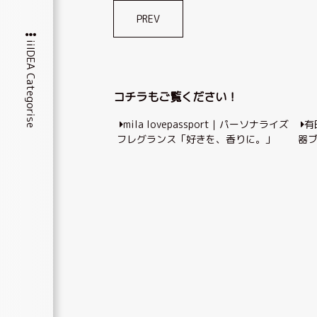
投
PREV
稿
iiIDEA Categorise
ナ
ビ
コチラもご覧ください！
ゲ
mila lovepassport｜パーソナライズ
有
ー
フレグランス「好きを、香りに。」
器
シ
ョ
ン