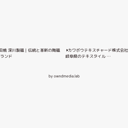
田焼 深川製磁｜伝統と革新の陶磁
カワボウテキスチャード株式会
ブランド
岐阜県のテキスタイル …
by owndmedia.lab