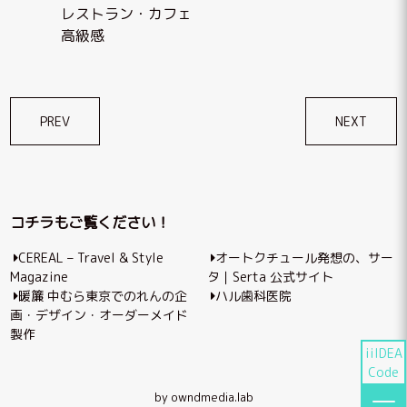
レストラン・カフェ
高級感
投
PREV
NEXT
稿
ナ
ビ
コチラもご覧ください！
ゲ
CEREAL – Travel & Style
オートクチュール発想の、サー
ー
Magazine
タ｜Serta 公式サイト
シ
暖簾 中むら東京でのれんの企
ハル歯科医院
画・デザイン・オーダーメイド
ョ
製作
ン
iiIDEA
Code
by owndmedia.lab