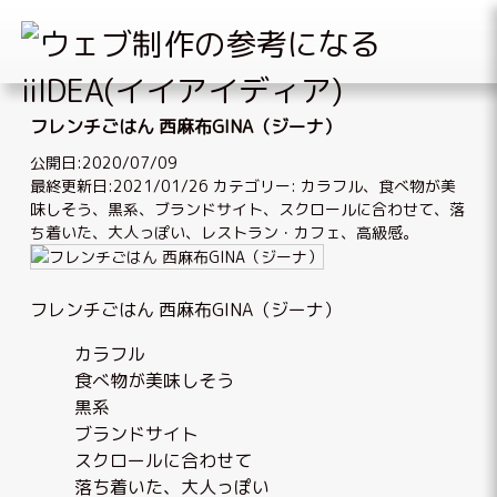
Skip
to
フレンチごはん 西麻布GINA（ジーナ）
content
公開日:2020/07/09
最終更新日:2021/01/26
カテゴリー:
カラフル
、
食べ物が美
味しそう
、
黒系
、
ブランドサイト
、
スクロールに合わせて
、
落
ち着いた、大人っぽい
、
レストラン・カフェ
、
高級感
。
フレンチごはん 西麻布GINA（ジーナ）
カラフル
食べ物が美味しそう
黒系
ブランドサイト
スクロールに合わせて
落ち着いた、大人っぽい