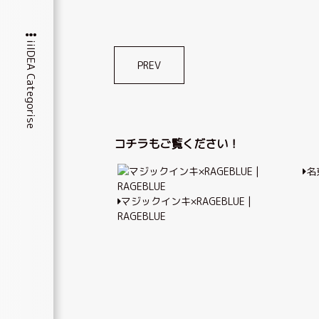
iiIDEA Categorise
投
PREV
稿
ナ
ビ
コチラもご覧ください！
ゲ
名
ー
シ
マジックインキ×RAGEBLUE |
RAGEBLUE
ョ
ン