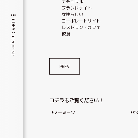
ナチュラル
ブランドサイト
女性らしい
iiIDEA Categorise
コーポレートサイト
レストラン・カフェ
飲食
投
PREV
稿
ナ
ビ
コチラもご覧ください！
ゲ
ノーミーツ
か
ー
シ
ョ