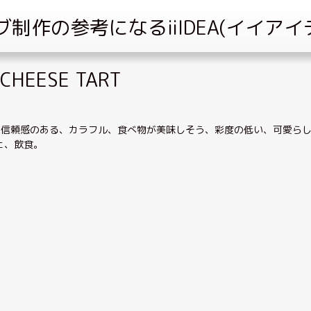
HEESE TART
、
信頼感のある
、
カラフル
、
食べ物が美味しそう
、
彩度の低い
、
可愛ら
ェ
、
飲食
。