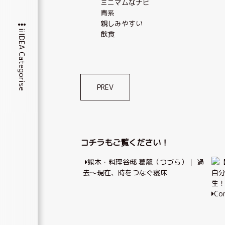
ミニマムなナビ
青系
親しみやすい
iiIDEA Categorise
飲食
投
PREV
稿
ナ
ビ
コチラもご覧ください！
ゲ
熊本・料理谷邸 葛籠（つづら）｜ 過
ー
去～現在、時をつなぐ寝床
シ
Co
ョ
ン