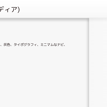
て
、
灰色
、
タイポグラフィ
、
ミニマムなナビ
、