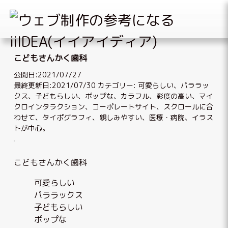
Skip
to
こどもさんかく歯科
content
公開日:2021/07/27
最終更新日:2021/07/30
カテゴリー:
可愛らしい
、
パララッ
クス
、
子どもらしい
、
ポップな
、
カラフル
、
彩度の高い
、
マイ
クロインタラクション
、
コーポレートサイト
、
スクロールに合
わせて
、
タイポグラフィ
、
親しみやすい
、
医療・病院
、
イラス
トが中心
。
こどもさんかく歯科
可愛らしい
パララックス
子どもらしい
ポップな