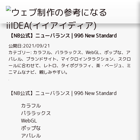
Skip
to
【NB公式】ニューバランス | 996 New Standard
content
公開日:2021/09/21
カテゴリー:
カラフル
、
パララックス
、
WebGL
、
ポップな
、
ア
パレル
、
ブランドサイト
、
マイクロインタラクション
、
スクロ
ールに合わせて
、
レトロ
、
タイポグラフィ
、
茶・ベージュ
、
ミ
ニマムなナビ
、
親しみやすい
。
【NB公式】ニューバランス | 996 New Standard
カラフル
パララックス
WebGL
ポップな
アパレル