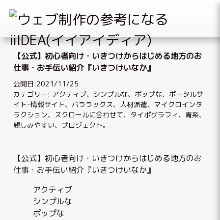
Skip
to
【公式】初心者向け・いきつけからはじめる地方のお
content
仕事・お手伝い紹介『いきつけいなか』
公開日:2021/11/25
カテゴリー:
アクティブ
、
シンプルな
、
ポップな
、
ポータルサ
イト･情報サイト
、
パララックス
、
人材派遣
、
マイクロインタ
ラクション
、
スクロールに合わせて
、
タイポグラフィ
、
青系
、
親しみやすい
、
プロジェクト
。
【公式】初心者向け・いきつけからはじめる地方のお
仕事・お手伝い紹介『いきつけいなか』
アクティブ
シンプルな
ポップな